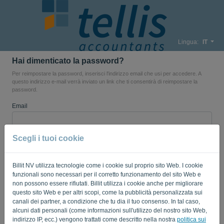
Lingua:
IT
Hai dimenticato la password?
Per reimpostare la password, inserisci l'indirizzo email che usi per accedere. A
questo indirizzo e-mail verrà inviato un link che ti consentirà di reimpostare la
password.
Email
Scegli i tuoi cookie
Non sei un computer? Compila '
'.
Billit NV utilizza tecnologie come i cookie sul proprio sito Web. I cookie
funzionali sono necessari per il corretto funzionamento del sito Web e
INVIA LINK
non possono essere rifiutati. Billit utilizza i cookie anche per migliorare
questo sito Web e per altri scopi, come la pubblicità personalizzata sui
canali dei partner, a condizione che tu dia il tuo consenso. In tal caso,
Torna al login
alcuni dati personali (come informazioni sull'utilizzo del nostro sito Web,
indirizzo IP, ecc.) vengono trattati come descritto nella nostra
politica sui
Privacy Policy
Terms of Service
-
.