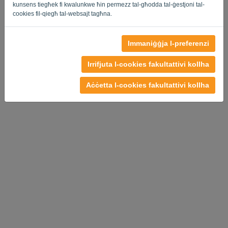
kunsens tiegħek fi kwalunkwe ħin permezz tal-għodda tal-ġestjoni tal-
cookies fil-qiegħ tal-websajt tagħna.
Immaniġġja l-preferenzi
Politika ta 'Privatezza
-
Termini u Kundizzjonijiet
Irrifjuta l-cookies fakultattivi kollha
Aċċetta l-cookies fakultattivi kollha