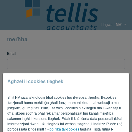
Lingwa:
MA'
merħba
Email
Password
Agħżel il-cookies tiegħek
Billit NV juża teknoloġiji bħal cookies fuq il-websajt tiegħu. Il-cookies
Fakkarni
Insejt il-password?
funzjonali huma meħtieġa għall-funzjonament xieraq tal-websajt u ma
jistgħux jiġu rrifjutati. Billit juża wkoll cookies biex itejjeb din il-websajt u
SINJAL
għal skopijiet oħra bħal reklamar personalizzat fuq kanali msieħba,
sakemm tagħti l-kunsens tiegħek. F'dak il-każ, ċerta data personali (bħal
informazzjoni dwar l-użu tiegħek tal-websajt tagħna, l-indirizz IP, eċċ.) tiġi
pproċessata kif deskritt fil-
politika tal-cookies
tagħna. Tista 'tirtira l-