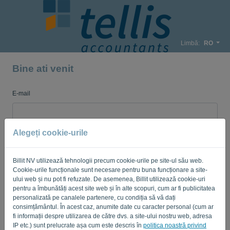
Limbă:
RO
Bine ati venit
E-mail
Parola
Alegeți cookie-urile
Billit NV utilizează tehnologii precum cookie-urile pe site-ul său web.
Cookie-urile funcționale sunt necesare pentru buna funcționare a site-
Amintește-mi
Parolă uitată?
ului web și nu pot fi refuzate. De asemenea, Billit utilizează cookie-uri
pentru a îmbunătăți acest site web și în alte scopuri, cum ar fi publicitatea
AUTENTIFICARE
personalizată pe canalele partenere, cu condiția să vă dați
consimțământul. În acest caz, anumite date cu caracter personal (cum ar
fi informații despre utilizarea de către dvs. a site-ului nostru web, adresa
IP etc.) sunt prelucrate așa cum este descris în
politica noastră privind