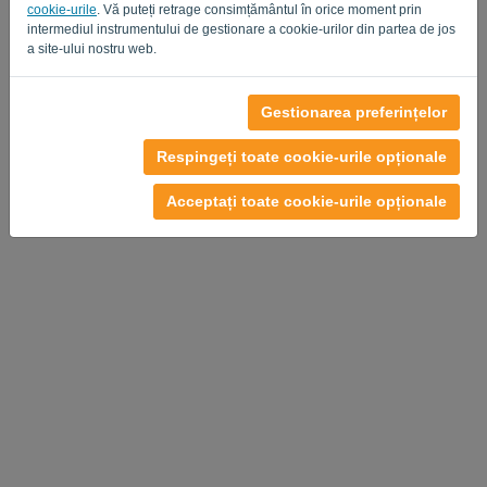
cookie-urile
. Vă puteți retrage consimțământul în orice moment prin
intermediul instrumentului de gestionare a cookie-urilor din partea de jos
a site-ului nostru web.
Politica de Confidențialitate
-
Termeni si Conditii
Gestionarea preferințelor
Respingeți toate cookie-urile opționale
Acceptați toate cookie-urile opționale